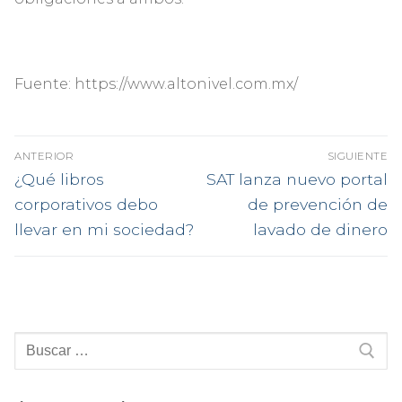
Fuente: https://www.altonivel.com.mx/
Navegación
ANTERIOR
SIGUIENTE
de
Entrada
Entrada
¿Qué libros
SAT lanza nuevo portal
anterior:
siguiente:
entradas
corporativos debo
de prevención de
llevar en mi sociedad?
lavado de dinero
Buscar: