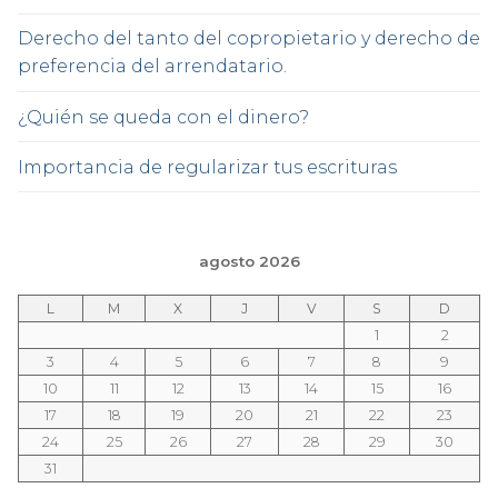
Derecho del tanto del copropietario y derecho de
preferencia del arrendatario.
¿Quién se queda con el dinero?
Importancia de regularizar tus escrituras
agosto 2026
L
M
X
J
V
S
D
1
2
3
4
5
6
7
8
9
10
11
12
13
14
15
16
17
18
19
20
21
22
23
24
25
26
27
28
29
30
31